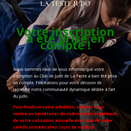
LA TESTE JUDO
Votre inscription
a été prise en
compte !
Nous sommes ravis de vous informer que votre
inscription au Club de Judo de La Teste a bien été prise
en compte. Félicitations pour votre décision de
rejoindre notre communauté dynamique dédiée à l’art
du judo.
Pour finaliser votre adhésion, veuillez vous
rendre au secrétariat du club muni du règlement
de votre cotisation annuelle ainsi que de votre
certificat médical en cours de validité
.